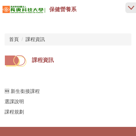
跳
保健營養系
到
主
要
內
首頁
課程資訊
容
區
課程資訊
🆕 新生銜接課程
選課說明
課程規劃