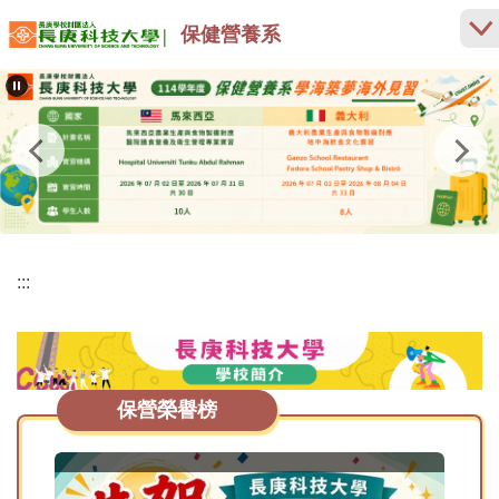
跳
保健營養系
到
主
要
內
容
區
:::
保營榮譽榜