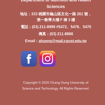
Sciences
地址：333 桃園市龜山區文化一路 261 號，
第一教學大樓 F 棟 3 樓
電話：(03) 211-8999 #5472、5478、5470
傳真：(03) 211-8866
Email：
ahzeng@mail.cgust.edu.tw
Copyright © 2020 Chang Gung University of
Science and Technology. All Rights Reserved.