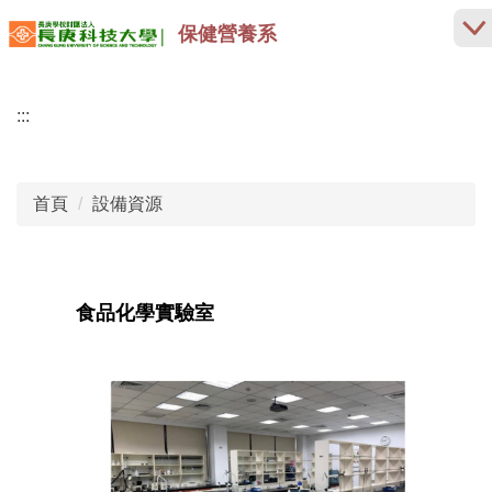
跳
保健營養系
到
主
要
:::
內
容
區
首頁
設備資源
食品化學實驗室