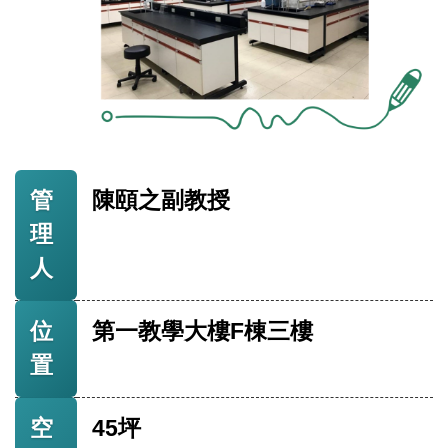
管
陳頤之副教授
理
人
位
第一教學大樓F棟三樓
置
空
45坪