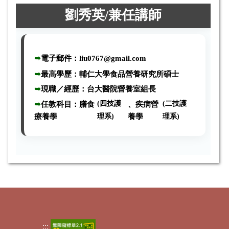
劉秀英
/
兼任講師
➥
電子郵件：
liu0767@gmail.com
➥
最高學歷：輔仁大學食品營養研究所碩士
➥
現職／經歷
：
台大醫院營養室組長
(四技護
(二技護
➥
任教科目
：
膳食
、
疾病營
療養學
理系)
養學
理系)
:::