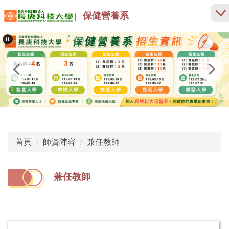
跳
保健營養系
到
主
要
內
容
區
首頁
師資陣容
兼任教師
兼任教師