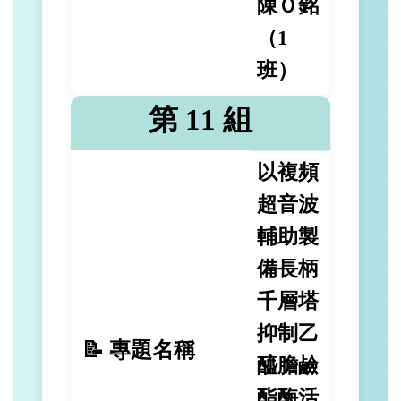
陳Ｏ銘
（1
班）
第 11 組
以複頻
超音波
輔助製
備長柄
千層塔
抑制乙
📝 專題名稱
醯膽鹼
酯酶活