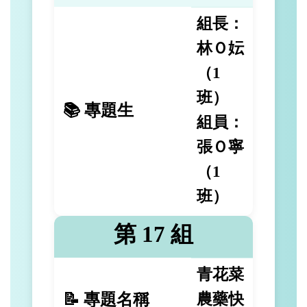
組長：
林Ｏ妘
（1
班）
📚 專題生
組員：
張Ｏ寧
（1
班）
第 17 組
青花菜
📝 專題名稱
農藥快