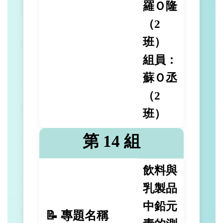
羅Ｏ隆
（2
班）
組員：
蘇Ｏ丞
（2
班）
第 14 組
飲料與
乳製品
中鉛元
📝 專題名稱