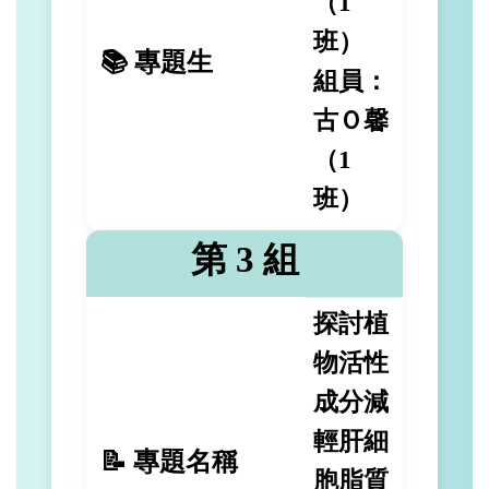
（1
班）
📚 專題生
組員：
古Ｏ馨
（1
班）
第 3 組
探討植
物活性
成分減
輕肝細
📝 專題名稱
胞脂質