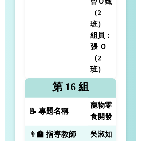
曾Ｏ甄
（2
班）
組員：
張 Ｏ
（2
班）
第 16 組
寵物零
📝 專題名稱
食開發
👨‍🏫 指導教師
吳淑如