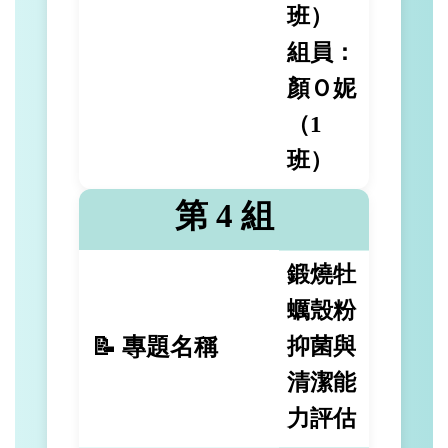
班）
組員：
顏Ｏ妮
（1
班）
第 4 組
鍛燒牡
蠣殼粉
📝 專題名稱
抑菌與
清潔能
力評估