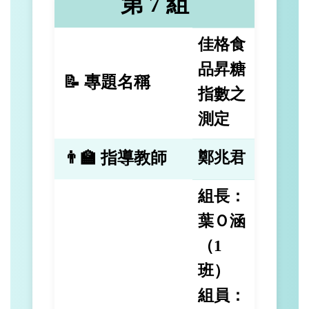
第 7 組
佳格食
品昇糖
📝 專題名稱
指數之
測定
👨‍🏫 指導教師
鄭兆君
組長：
葉Ｏ涵
（1
班）
組員：