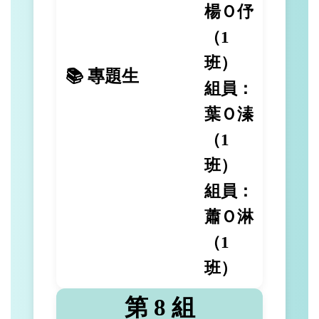
楊Ｏ伃
（1
班）
📚 專題生
組員：
葉Ｏ溱
（1
班）
組員：
蕭Ｏ淋
（1
班）
第 8 組