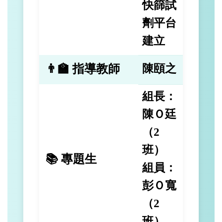
快篩試
劑平台
建立
👨‍🏫 指導教師
陳頤之
組長：
陳Ｏ廷
（2
班）
📚 專題生
組員：
彭Ｏ寬
（2
班）