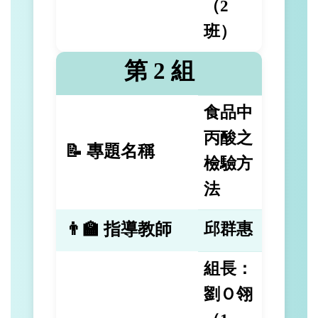
（2
班）
第 2 組
食品中
丙酸之
📝 專題名稱
檢驗方
法
👨‍🏫 指導教師
邱群惠
組長：
劉Ｏ翎