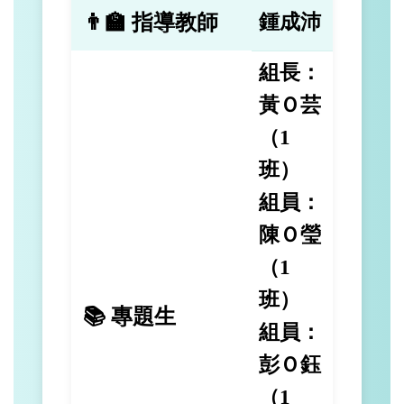
👨‍🏫 指導教師
鍾成沛
組長：
黃Ｏ芸
（1
班）
組員：
陳Ｏ瑩
（1
班）
📚 專題生
組員：
彭Ｏ鈺
（1