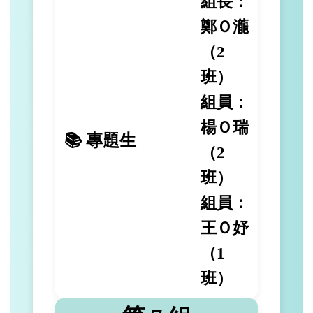
組長：
鄭Ｏ瀧
（2
班）
組員：
楊Ｏ瑞
📚 專題生
（2
班）
組員：
王Ｏ妤
（1
班）