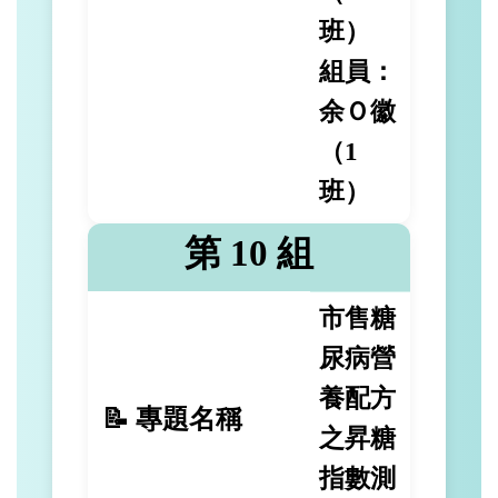
班）
組員：
余Ｏ徽
（1
班）
第 10 組
市售糖
尿病營
養配方
📝 專題名稱
之昇糖
指數測