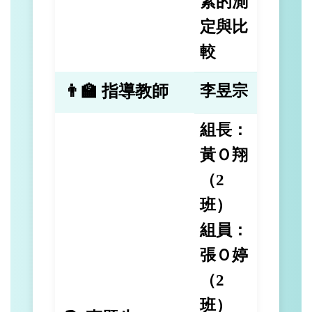
素的測
定與比
較
👨‍🏫 指導教師
李昱宗
組長：
黃Ｏ翔
（2
班）
組員：
張Ｏ婷
（2
班）