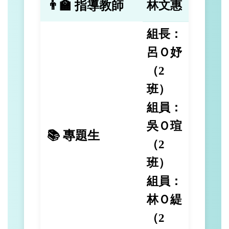
👨‍🏫 指導教師
林文惠
組長：
呂Ｏ妤
（2
班）
組員：
吳Ｏ瑄
📚 專題生
（2
班）
組員：
林Ｏ緹
（2