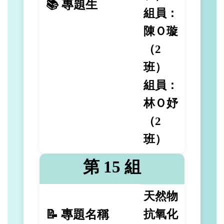
📚 專題生
組員：
陳Ｏ璇
（2
班）
組員：
林Ｏ妤
（2
班）
第 15 組
天然物
📝 專題名稱
抗氧化