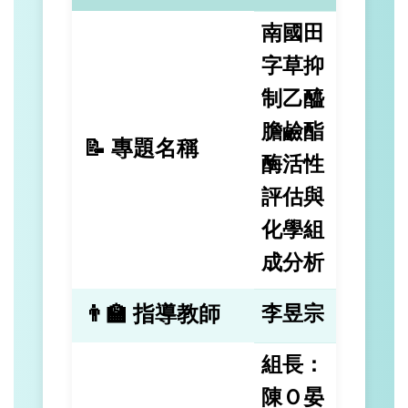
南國田
字草抑
制乙醯
膽鹼酯
📝 專題名稱
酶活性
評估與
化學組
成分析
👨‍🏫 指導教師
李昱宗
組長：
陳Ｏ晏