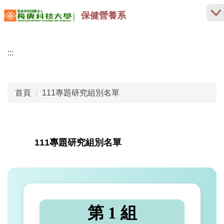
跳
保健營養系
到
主
要
:::
內
容
區
首頁
111專題研究組別名單
111專題研究組別名單
第 1 組