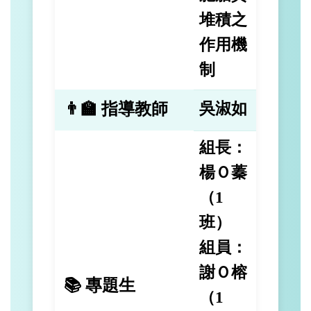
堆積之
作用機
制
👨‍🏫 指導教師
吳淑如
組長：
楊Ｏ蓁
（1
班）
組員：
謝Ｏ榕
📚 專題生
（1