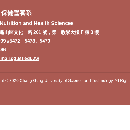
 保健營養系
Nutrition and Health Sciences
龜山區文化一路 261 號，第一教學大樓 F 棟 3 樓
999 #5472、5478、5470
866
ail.cgust.edu.tw
ht © 2020 Chang Gung University of Science and Technology. All Righ