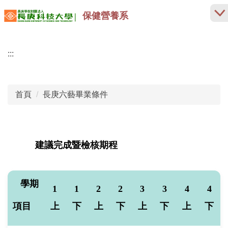
跳
保健營養系
到
主
要
:::
內
容
區
首頁
長庚六藝畢業條件
建議完成暨檢核期程
學期
1
1
2
2
3
3
4
4
項目
上
下
上
下
上
下
上
下