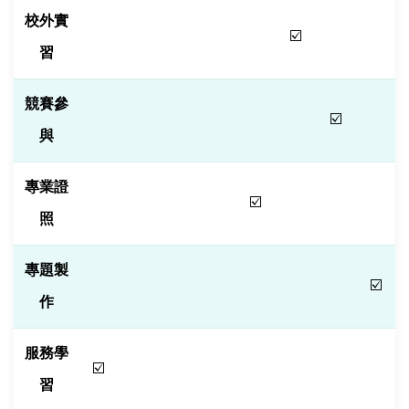
校外實
☑️
習
競賽參
☑️
與
專業證
☑️
照
專題製
☑️
作
服務學
☑️
習