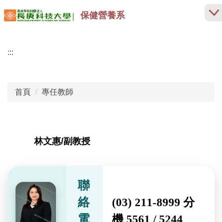
跳
保健營養系
到
主
要
:::
內
容
區
首頁
專任教師
林文惠/副教授
聯
絡
(03) 211-8999 分
電
機 5561 / 5244