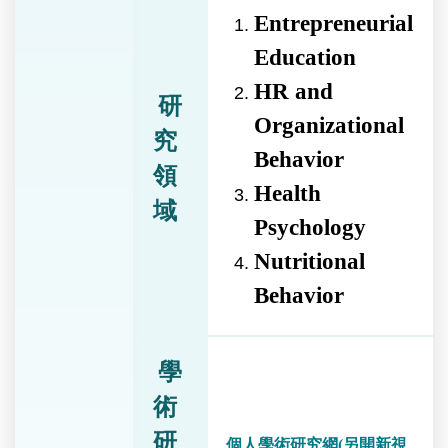
Entrepreneurial
Education
HR and
研
Organizational
究
Behavior
領
Health
域
Psychology
Nutritional
Behavior
學
術
研
個人學術研究網(另開新視