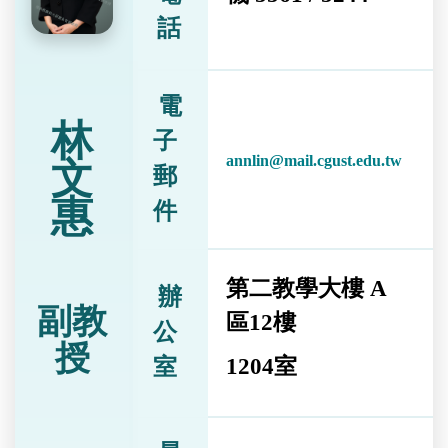
話
電
林
子
annlin@mail.cgust.edu.tw
文
郵
惠
件
第二教學大樓 A
辦
副教
區12樓
公
授
室
1204室