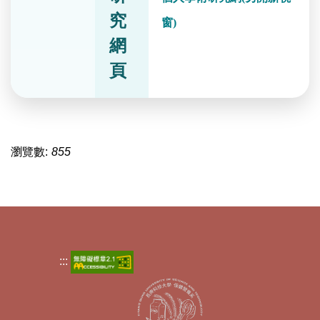
究
窗)
網
頁
瀏覽數:
855
:::