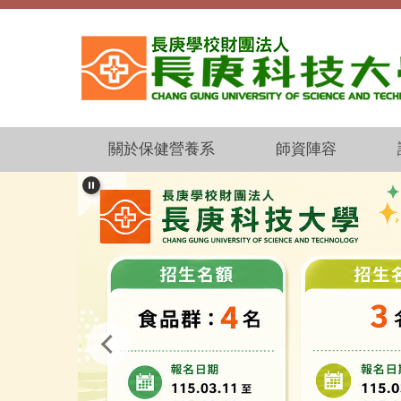
跳
到
主
要
內
容
區
關於保健營養系
師資陣容