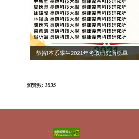
恭賀!本系學生2021年考取研究所榜單
瀏覽數:
1835
:::