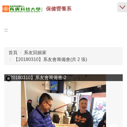
跳
保健營養系
到
主
要
:::
內
容
區
首頁
系友回娘家
【20180310】系友會籌備會(共 2 張)
【20180310】系友會籌備會-2