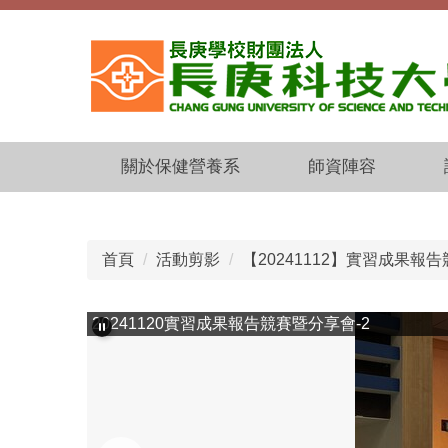
跳
到
主
要
內
容
區
關於保健營養系
師資陣容
首頁
活動剪影
【20241112】實習成果報告
20241120實習成果報告競賽暨分享會-2