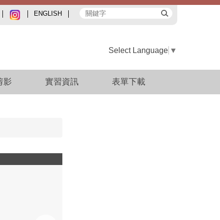
ENGLISH
Select Language
▼
剪影
實習資訊
表單下載
20241120實習成果報告競賽暨分享會-3